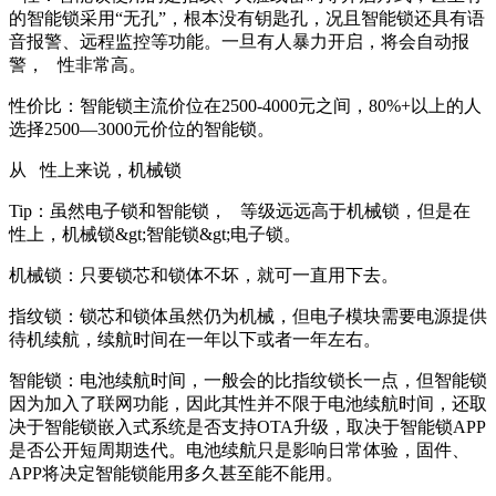
的智能锁采用“无孔”，根本没有钥匙孔，况且智能锁还具有语
音报警、远程监控等功能。一旦有人暴力开启，将会自动报
警， 性非常高。
性价比：智能锁主流价位在2500-4000元之间，80%+以上的人
选择2500—3000元价位的智能锁。
从 性上来说，机械锁
Tip：虽然电子锁和智能锁， 等级远远高于机械锁，但是在
性上，机械锁&gt;智能锁&gt;电子锁。
机械锁：只要锁芯和锁体不坏，就可一直用下去。
指纹锁：锁芯和锁体虽然仍为机械，但电子模块需要电源提供
待机续航，续航时间在一年以下或者一年左右。
智能锁：电池续航时间，一般会的比指纹锁长一点，但智能锁
因为加入了联网功能，因此其性并不限于电池续航时间，还取
决于智能锁嵌入式系统是否支持OTA升级，取决于智能锁APP
是否公开短周期迭代。电池续航只是影响日常体验，固件、
APP将决定智能锁能用多久甚至能不能用。