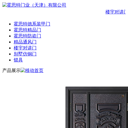
楼宇对讲门
霍思特德系装甲门
霍思特精品门
霍思特防盗门
精品通风门
楼宇对讲门
别墅仿铜门
锁具
产品展示