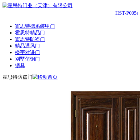
HST-P005
霍思特德系装甲门
霍思特精品门
霍思特防盗门
精品通风门
楼宇对讲门
别墅仿铜门
锁具
霍思特防盗门