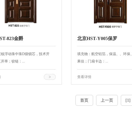
ST-823金爵
北京HST-Y005保罗
双核浮动珠中珠D级锁芯，技术开
填充物：航空铝箔，保温、、环保
开率；铰链：...
果佳；门扇卡边：...
情
查看详情
首页
上一页
[1]