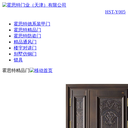
HST-Y005
霍思特德系装甲门
霍思特精品门
霍思特防盗门
精品通风门
楼宇对讲门
别墅仿铜门
锁具
霍思特精品门