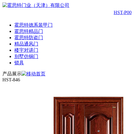
HST-P00
霍思特德系装甲门
霍思特精品门
霍思特防盗门
精品通风门
楼宇对讲门
别墅仿铜门
锁具
产品展示
HST-846